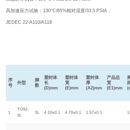
高加速应力试验：130°C/85%相对湿度/33.5 PSIA，
JEDEC 22-A110/A118
塑封体
塑封体
塑封体
产品总
序
脚
外型
长
宽
厚
宽
号
数
(D)mm
(E)mm
(A2)mm
(E1)mm
(
TO92-
1
3L
4.10±0.1
4.70±0.1
1.57±0.1
1
3L